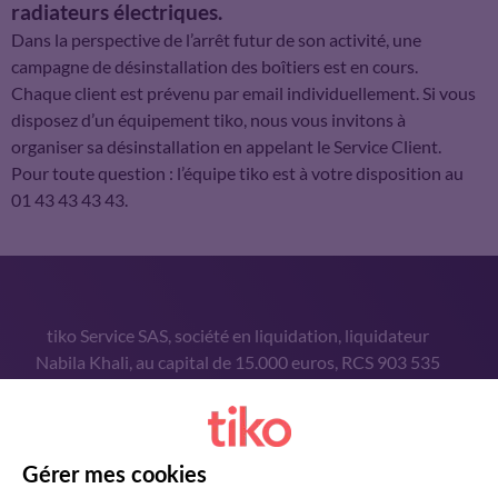
radiateurs électriques.
Dans la perspective de l’arrêt futur de son activité, une
campagne de désinstallation des boîtiers est en cours.
Chaque client est prévenu par email individuellement. Si vous
disposez d’un équipement tiko, nous vous invitons à
organiser sa désinstallation en appelant le Service Client.
Pour toute question : l’équipe tiko est à votre disposition au
01 43 43 43 43.
tiko Service SAS, société en liquidation, liquidateur
Nabila Khali, au capital de 15.000 euros, RCS 903 535
060 Paris, 37-39 avenue Ledru-Rollin 75570 PARIS
CEDEX 12
Vous avez des questions ?