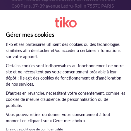
060 Paris, 37-39 avenue Ledru-Rollin 75570 PARIS
CEDEX 12
Vous avez des questions ?
Consulter la FAQ
01 43 43 43 43
FAQ
Contact
Mentions légales
Protections des données
Politiques cookies
© tiko